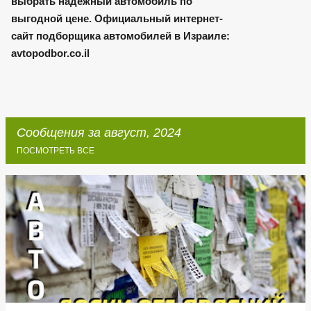
выбрать надежный автомобиль по
выгодной цене. Официальный интернет-
сайт подборщика автомобилей в Израиле:
avtopodbor.co.il
Сообщения за август, 2024
ПОСМОТРЕТЬ ВСЕ
С
о
о
б
щ
е