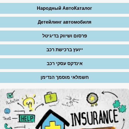
Народный АвтоКаталог
Детейлинг автомобиля
פרסום ושיווק בדיגיטל
ייועץ ברכישת רכב
אינדקס עסקי רכב
חשמלאי מוסמך הנדימן