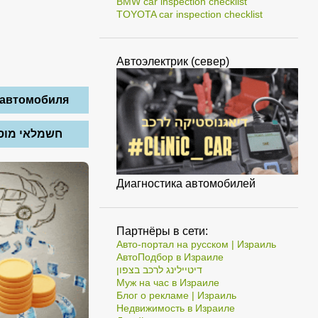
BMW car inspection checklist
TOYOTA car inspection checklist
Автоэлектрик (север)
 автомобиля
חשמלאי מוס
Диагностика автомобилей
Партнёры в сети:
Авто-портал на русском | Израиль
АвтоПодбор в Израиле
דיטיילינג לרכב בצפון
Муж на час в Израиле
Блог о рекламе | Израиль
Недвижимость в Израиле