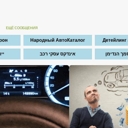
ЕЩЁ СООБЩЕНИЯ
ирон
Народный АвтоКаталог
Детейлинг
מך הנדימן
אינדקס עסקי רכב
יי