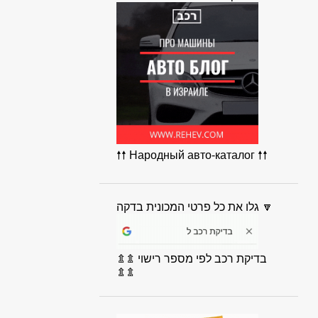
🠕🠕 Народный авто-каталог 🠕🠕
גלו את כל פרטי המכונית בדקה 🔽
⇭⇭ בדיקת רכב לפי מספר רישוי
⇭⇭