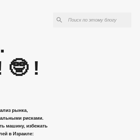
.
 🤓 !
ализ рынка,
мальными рисками.
ать машину, избежать
ей в Израиле: