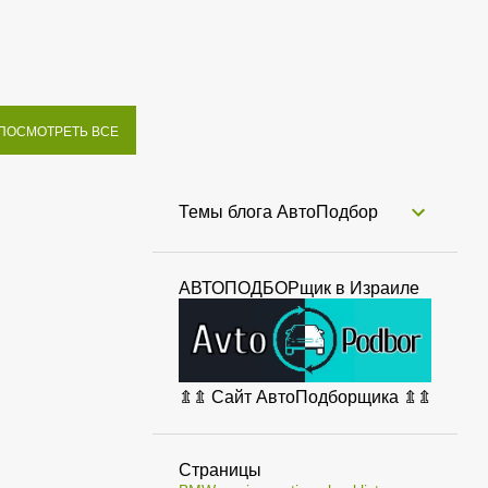
ПОСМОТРЕТЬ ВСЕ
Темы блога АвтоПодбор
АВТОПОДБОРщик в Израиле
⇭⇭ Сайт АвтоПодборщика ⇭⇭
Страницы