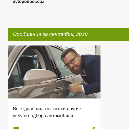
avtopodbor.co.il
Сообщения за сентябрь, 2020
С
АВТОПОДБОР В ИЗРАИЛЕ
+
1
о
о
б
щ
е
н
Выездная диагностика и другие
и
услуги подбора автомобиля
я