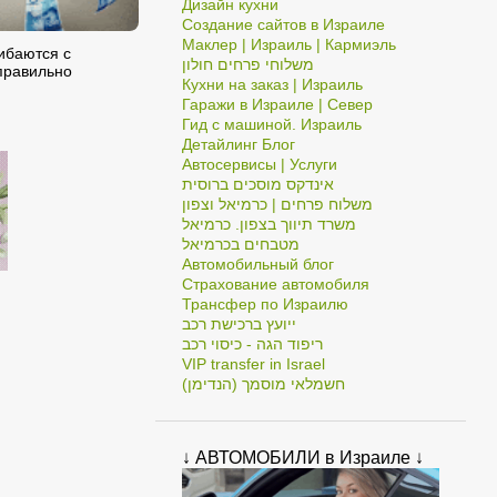
Дизайн кухни
Создание сайтов в Израиле
Маклер | Израиль | Кармиэль
ибаются с
משלוחי פרחים חולון
правильно
Кухни на заказ | Израиль
Гаражи в Израиле | Север
Гид с машиной. Израиль
Детайлинг Блог
Автосервисы | Услуги
אינדקס מוסכים ברוסית
משלוח פרחים | כרמיאל וצפון
משרד תיווך בצפון. כרמיאל
מטבחים בכרמיאל
Автомобильный блог
Страхование автомобиля
Трансфер по Израилю
ייועץ ברכישת רכב
ריפוד הגה - כיסוי רכב
VIP transfer in Israel
חשמלאי מוסמך (הנדימן)
↓ АВТОМОБИЛИ в Израиле ↓