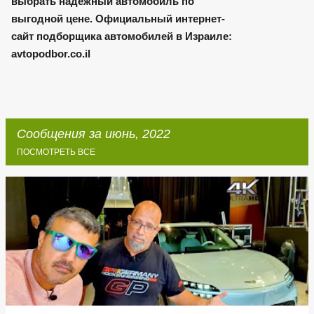
выбрать надежный автомобиль по
выгодной цене. Официальный интернет-
сайт подборщика автомобилей в Израиле:
avtopodbor.co.il
Сообщения за июнь, 2022
ПОСМОТРЕТЬ ВСЕ
С
о
о
б
щ
е