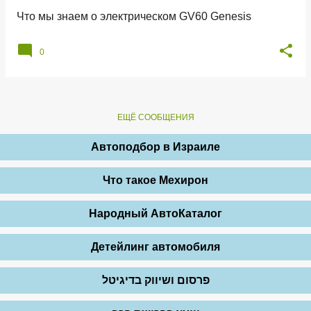
н
Что мы знаем о электрическом GV60 Genesis
и
я
0
ЕЩЁ СООБЩЕНИЯ
Автоподбор в Израиле
Что такое Мехирон
Народный АвтоКаталог
Детейлинг автомобиля
פרסום ושיווק בדיגיטל